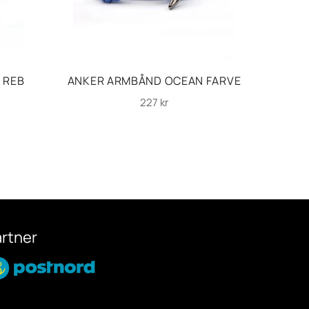
 REB
ANKER ARMBÅND OCEAN FARVE
NAUT
Normalpris
227 kr
artner