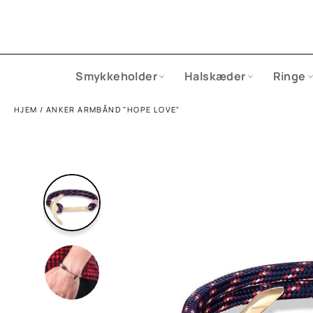
Gå
til
indhold
Smykkeholder
Halskæder
Ringe
HJEM
/
ANKER ARMBÅND "HOPE LOVE"