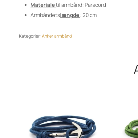
Materiale
til armbånd: Paracord
Armbåndets
længde
: 20 cm
Kategorier:
Anker armbånd