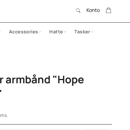
SØG
Indkøbs
Konto
Søg
Accessories
Hatte
Tasker
r armbånd "Hope
"
oms.