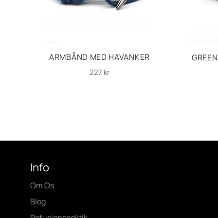
ARMBÅND MED HAVANKER
GREEN
Normalpris
227 kr
Info
Om Os
Blog
Refusionspolitik