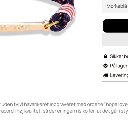
Sikker b

På lager 

Leverin

r uden tvivl havankeret indgraveret med ordene "hope love" 
ord i høj kvalitet, så der er ingen risiko for, at det går i st