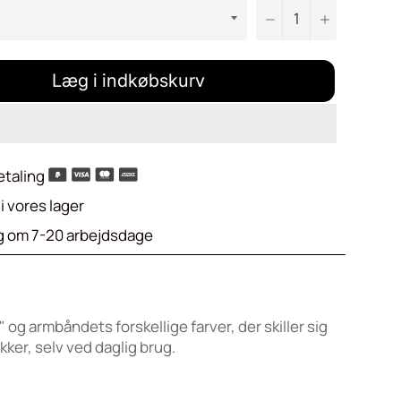
−
+
Læg i indkøbskurv
etaling
i vores lager
g om 7-20 arbejdsdage
og armbåndets forskellige farver, der skiller sig
ykker, selv ved daglig brug.