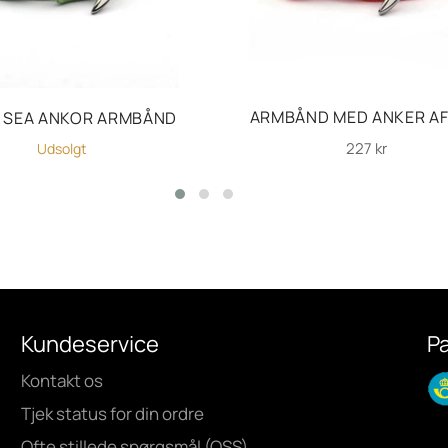
ARMBÅND MED ANKER AF
 SEA ANKOR ARMBÅND
Normalpris
227 kr
Udsolgt
Kundeservice
P
Kontakt os
Tjek status for din ordre
Ofte stillede spørgsmål (OSS)