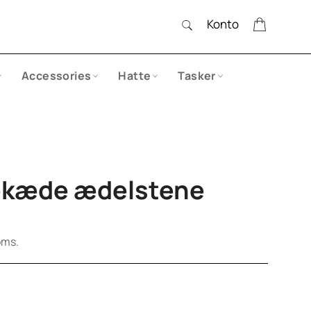
SØG
Indkøbs
Konto
Søg
Accessories
Hatte
Tasker
kæde ædelstene
oms.
+