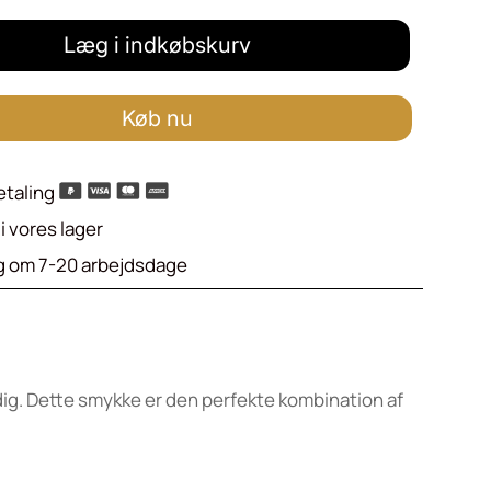
Læg i indkøbskurv
Køb nu
etaling
i vores lager
g om 7-20 arbejdsdage
g. Dette smykke er den perfekte kombination af