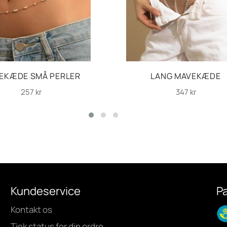
EKÆDE SMÅ PERLER
LANG MAVEKÆDE
Normalpris
Normalpris
257 kr
347 kr
Kundeservice
P
Kontakt os
Tjek status for din ordre