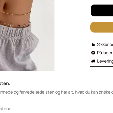
Sikker b

På lager 

Leverin

sten.
ede og farvede ædelsten og har alt, hvad du kan ønske di
lstene