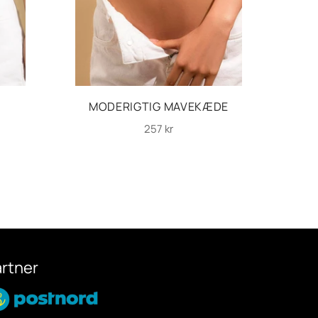
MODERIGTIG MAVEKÆDE
Normalpris
257 kr
artner