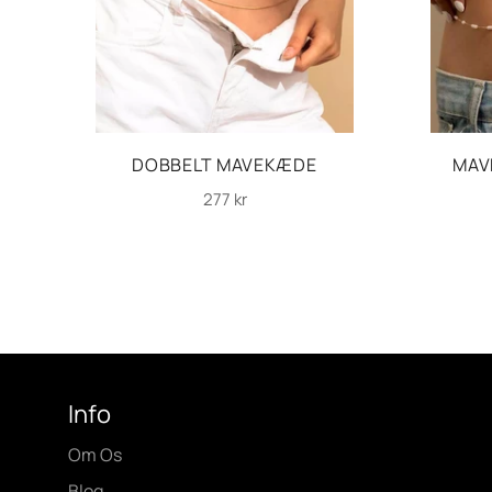
DOBBELT MAVEKÆDE
MAV
Normalpris
277 kr
Info
Om Os
Blog