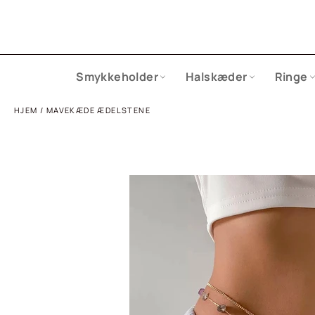
Gå
til
indhold
Smykkeholder
Halskæder
Ringe
HJEM
/
MAVEKÆDE ÆDELSTENE