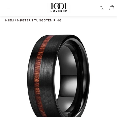
Gå
I
til
Sidenavigering
indhold
HJEM
/
NØGTERN TUNGSTEN RING