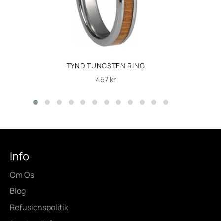
TYND TUNGSTEN RING
Normalpris
457 kr
Info
Om Os
Blog
Refusionspolitik