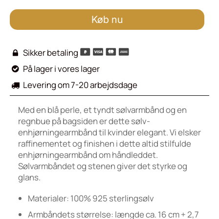
Køb nu
Sikker betaling

På lager i vores lager

Levering om 7-20 arbejdsdage

Med en blå perle, et tyndt sølvarmbånd og en
regnbue på bagsiden er dette sølv-
enhjørningearmbånd til kvinder elegant. Vi elsker
raffinementet og finishen i dette altid stilfulde
enhjørningearmbånd om håndleddet.
Sølvarmbåndet og stenen giver det styrke og
glans.
Materialer: 100% 925 sterlingsølv
Armbåndets størrelse: længde ca. 16 cm + 2,7