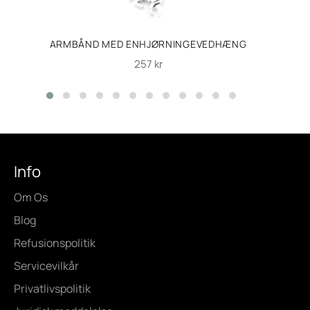
ARMBÅND MED ENHJØRNINGEVEDHÆNG
Normalpris
257 kr
Info
Om Os
Blog
Refusionspolitik
Servicevilkår
Privatlivspolitik