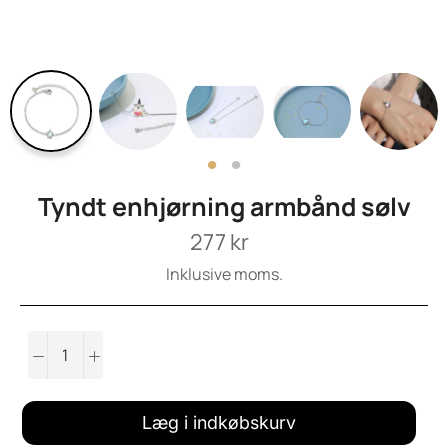
Tyndt enhjørning armbånd sølv
Normalpris
277 kr
Inklusive moms.
−
+
Læg i indkøbskurv