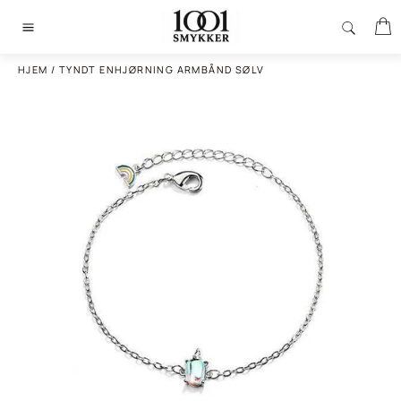
Gå
I
til
Sidenavigering
indhold
HJEM
/
TYNDT ENHJØRNING ARMBÅND SØLV