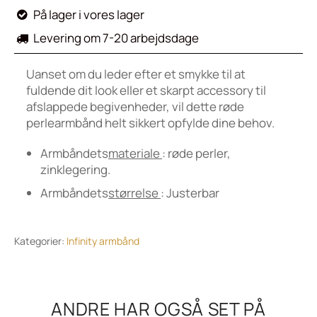
På lager i vores lager

Levering om 7-20 arbejdsdage

Uanset om du leder efter et smykke til at
fuldende dit look eller et skarpt accessory til
afslappede begivenheder, vil dette røde
perlearmbånd helt sikkert opfylde dine behov.
Armbåndets
materiale
: røde perler,
zinklegering.
Armbåndets
størrelse
: Justerbar
Kategorier:
Infinity armbånd
ANDRE HAR OGSÅ SET PÅ