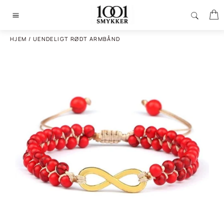
Gå
I
til
Sidenavigering
indhold
HJEM
/
UENDELIGT RØDT ARMBÅND