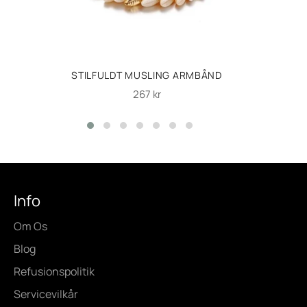
STILFULDT MUSLING ARMBÅND
Normalpris
267 kr
Info
Om Os
Blog
Refusionspolitik
Servicevilkår