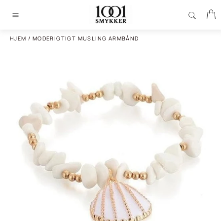
Gå
I
til
Sidenavigering
indhold
HJEM
/
MODERIGTIGT MUSLING ARMBÅND