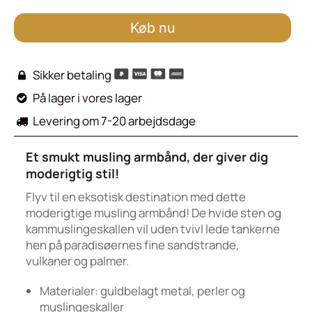
Køb nu
Sikker betaling

På lager i vores lager

Levering om 7-20 arbejdsdage

Et smukt musling armbånd, der giver dig
moderigtig stil!
Flyv til en eksotisk destination med dette
moderigtige musling armbånd! De hvide sten og
kammuslingeskallen vil uden tvivl lede tankerne
hen på paradisøernes fine sandstrande,
vulkaner og palmer.
Materialer: guldbelagt metal, perler og
muslingeskaller