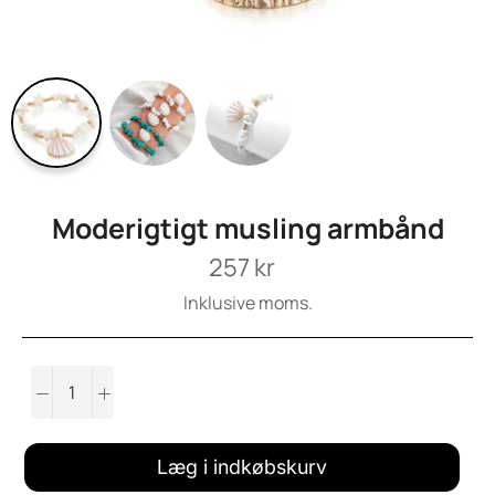
Moderigtigt musling armbånd
Normalpris
257 kr
Inklusive moms.
−
+
Læg i indkøbskurv