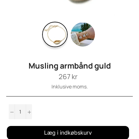
Musling armbånd guld
Normalpris
267 kr
Inklusive moms.
−
+
Læg i indkøbskurv