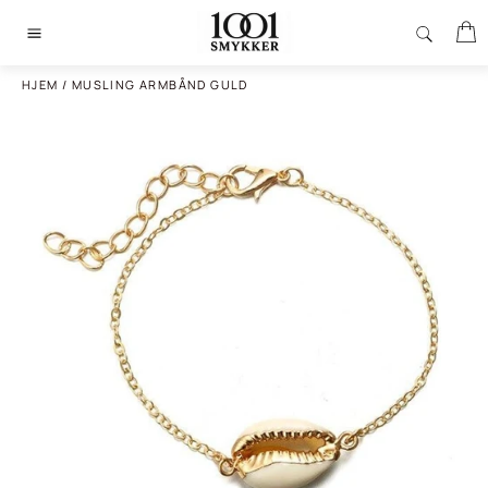
Gå
I
til
Sidenavigering
indhold
HJEM
/
MUSLING ARMBÅND GULD