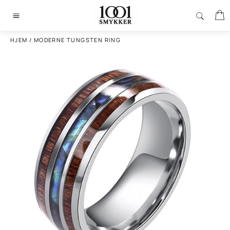
Gå
I
til
Sidenavigering
indhold
HJEM
/
MODERNE TUNGSTEN RING