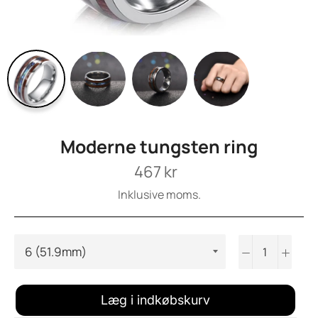
Moderne tungsten ring
Normalpris
467 kr
Inklusive moms.
−
+
Læg i indkøbskurv