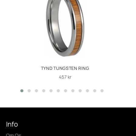
TYND TUNGSTEN RING
Normalpris
457 kr
Info
Om Os